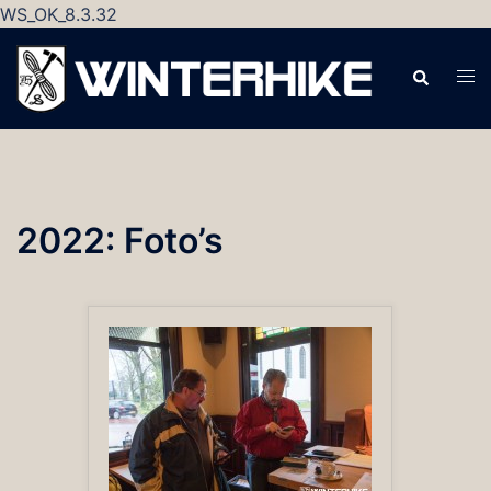
WS_OK_8.3.32
Ga
naar
Zoeken
Tog
de
men
inhoud
2022: Foto’s