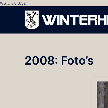
WS_OK_8.3.32
Ga
naar
de
inhoud
2008: Foto’s