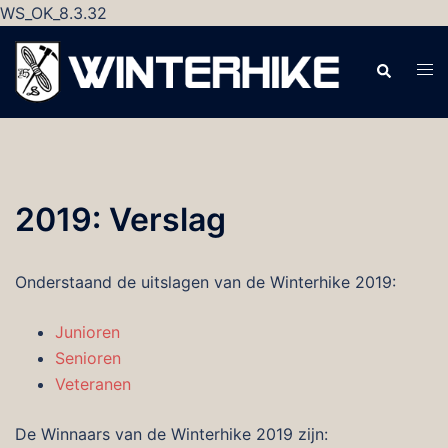
WS_OK_8.3.32
Ga
naar
Zoeken
Tog
de
men
inhoud
2019: Verslag
Onderstaand de uitslagen van de Winterhike 2019:
Junioren
Senioren
Veteranen
De Winnaars van de Winterhike 2019 zijn: