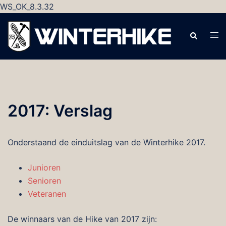
WS_OK_8.3.32
Ga
naar
Zoeken
Tog
de
men
inhoud
2017: Verslag
Onderstaand de einduitslag van de Winterhike 2017.
Junioren
Senioren
Veteranen
De winnaars van de Hike van 2017 zijn: