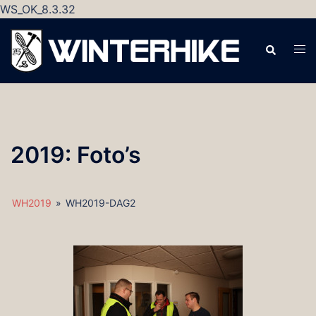
WS_OK_8.3.32
Ga
naar
Zoeken
Tog
de
men
inhoud
2019: Foto’s
WH2019
»
WH2019-DAG2