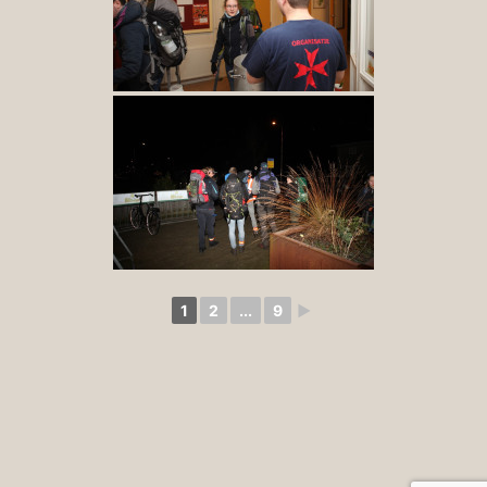
1
2
...
9
►