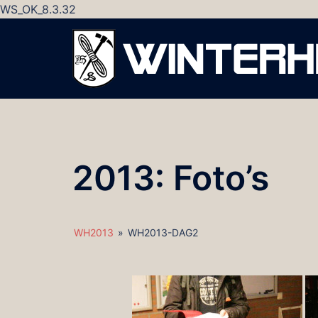
WS_OK_8.3.32
Ga
naar
de
inhoud
2013: Foto’s
WH2013
»
WH2013-DAG2