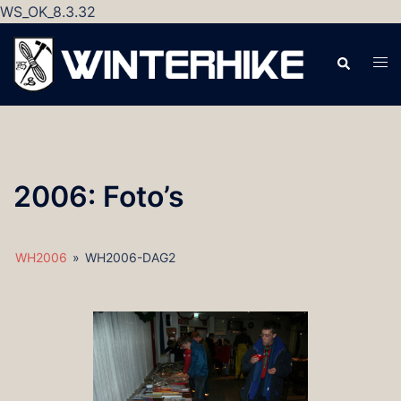
WS_OK_8.3.32
Ga
naar
Zoeken
Tog
de
men
inhoud
2006: Foto’s
WH2006
»
WH2006-DAG2