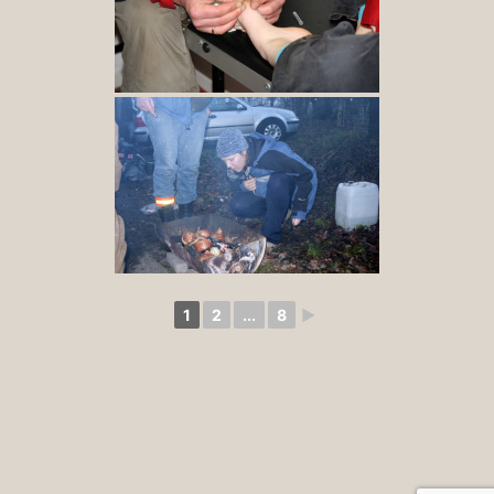
1
2
...
8
►