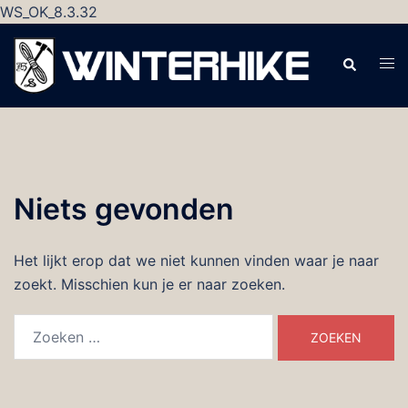
WS_OK_8.3.32
Ga
naar
Zoeken
Tog
de
men
inhoud
Niets gevonden
Het lijkt erop dat we niet kunnen vinden waar je naar
zoekt. Misschien kun je er naar zoeken.
Zoeken
naar: