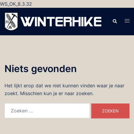
WS_OK_8.3.32
Ga
naar
Zoeken
Tog
de
men
inhoud
Niets gevonden
Het lijkt erop dat we niet kunnen vinden waar je naar
zoekt. Misschien kun je er naar zoeken.
Zoeken
naar: